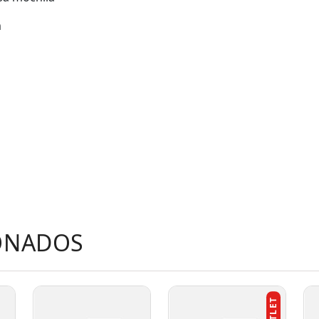
m
ONADOS
OUTLET