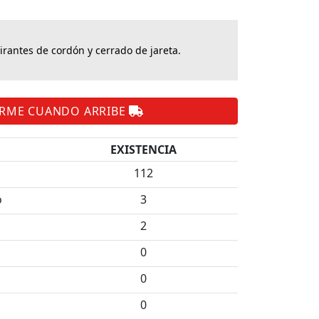
irantes de cordón y cerrado de jareta.
ARME CUANDO ARRIBE
EXISTENCIA
112
o
3
2
0
0
0